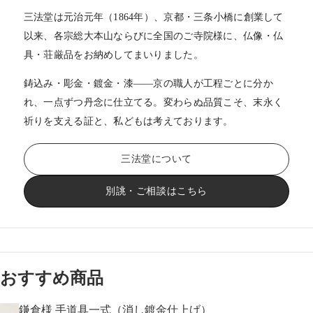
三法堂は元治元年（1864年）、京都・三条小橋に創業して
以来、各宗総大本山ならびに全国のご寺院様に、仏像・仏
具・荘厳品をお納めしてまいりました。
鋳込み・彫金・鍍金・漆——京の職人が工程ごとに分か
れ、一点ずつ丹念に仕立てる。変わらぬ品質こそ、末永く
祈りを支える証と、私どもは考えております。
三法堂について
別誂・ご相談はこちら
おすすめ商品
鎌倉様 手道具一式（消し鍍金仕上げ）