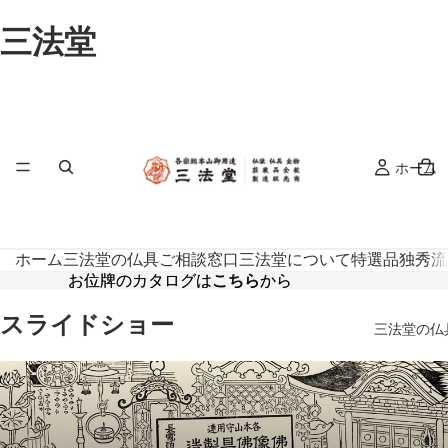
三法堂
ホーム
ホーム
三法堂の仏具
ご相談窓口
三法堂について
特選品
独秀流
お位牌のカタログは
お位牌のカタログはこちらから
こちら
から
スライドショー
三法堂の仏