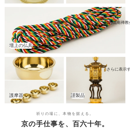
壇上の仏具
独秀流南禅教
壇上の仏具
護摩器
謹製品
さらに表示
護摩器
謹製品
祈りの場に、本物を据える。
京の手仕事を、百六十年。