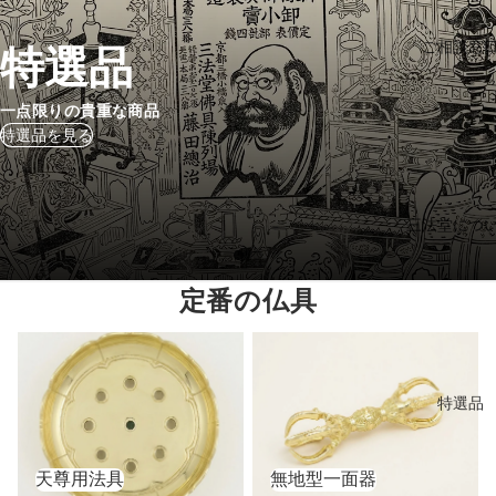
ご相談窓
特選品
一点限りの貴重な商品
特選品を見る
三法堂につ
京仏具・密教法具の製造販売 ―
定番の仏具
天尊用法具
無地型一面器
特選品
天尊用法具
無地型一面器